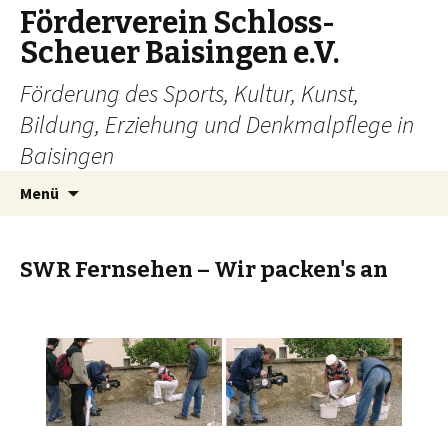
Förderverein Schloss-
Scheuer Baisingen e.V.
Förderung des Sports, Kultur, Kunst,
Bildung, Erziehung und Denkmalpflege in
Baisingen
Zum
Suchen
Menü
Inhalt
nach:
springen
SWR Fernsehen – Wir packen's an